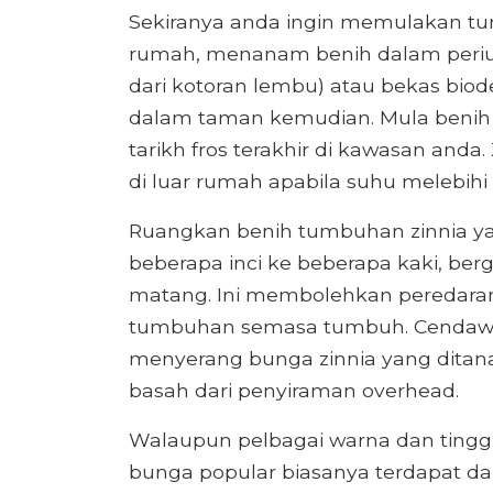
Sekiranya anda ingin memulakan tu
rumah, menanam benih dalam periuk
dari kotoran lembu) atau bekas biod
dalam taman kemudian. Mula beni
tarikh fros terakhir di kawasan an
di luar rumah apabila suhu melebihi 5
Ruangkan benih tumbuhan zinnia y
beberapa inci ke beberapa kaki, be
matang. Ini membolehkan peredaran
tumbuhan semasa tumbuh. Cendawan
menyerang bunga zinnia yang ditana
basah dari penyiraman overhead.
Walaupun pelbagai warna dan tinggi
bunga popular biasanya terdapat da