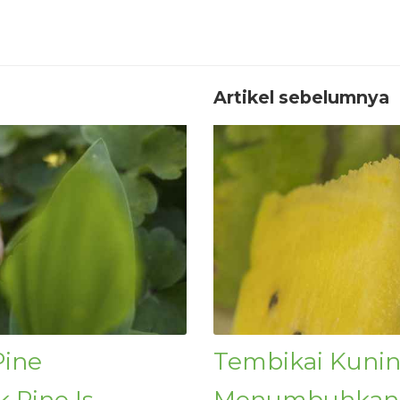
Artikel sebelumnya
Pine
Tembikai Kuni
 Pine Is
Menumbuhkan 