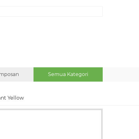
mposan
Semua Kategori
ant Yellow