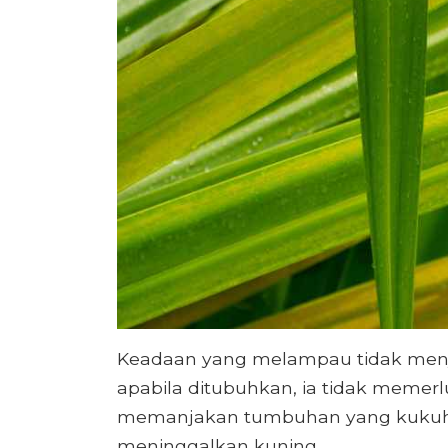
Keadaan yang melampau tidak menja
apabila ditubuhkan, ia tidak memer
memanjakan tumbuhan yang kukuh 
meninggalkan kuning.