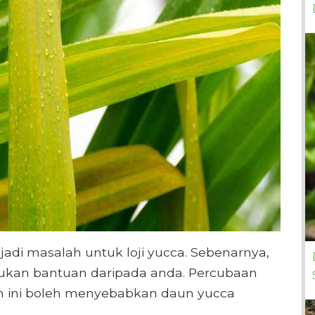
di masalah untuk loji yucca. Sebenarnya,
lukan bantuan daripada anda. Percubaan
ini boleh menyebabkan daun yucca