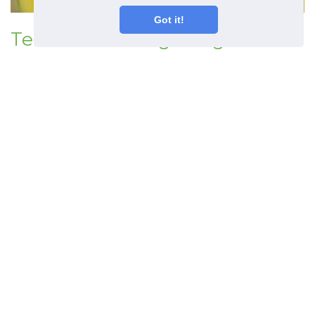
Got it!
Tembikai Kuning - Bagaimana
Untuk Menumbuhkan
Tumbuhan Tembikai Kuning
Crimson
Artikel sebelumnya