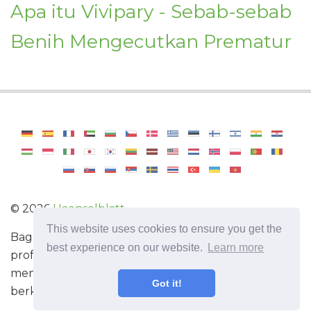
Apa itu Vivipary - Sebab-sebab
Benih Mengecutkan Prematur
©
2026
Haenselblatt
This website uses cookies to ensure you get the
Bagaimana untuk menjadi tukang kebun
best experience on our website.
Learn more
profesional. Maklumat berguna dan tip untuk
menjaga tumbuh-tumbuhan. Ensiklopedia
Got it!
berkebun.