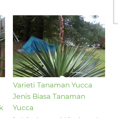
Varieti Tanaman Yucca
Jenis Biasa Tanaman
k
Yucca