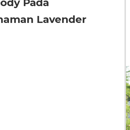
oody Pada
naman Lavender