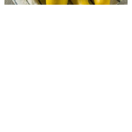
Apa itu Skuasy Straightneck -
Belajar Mengenai Varieti
Squash Straightneck
©
2026
Haenselblatt