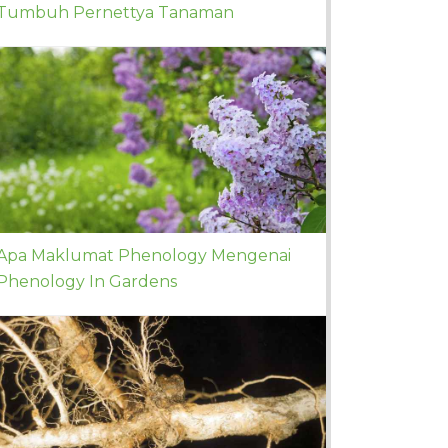
Tumbuh Pernettya Tanaman
Apa Maklumat Phenology Mengenai
Phenology In Gardens